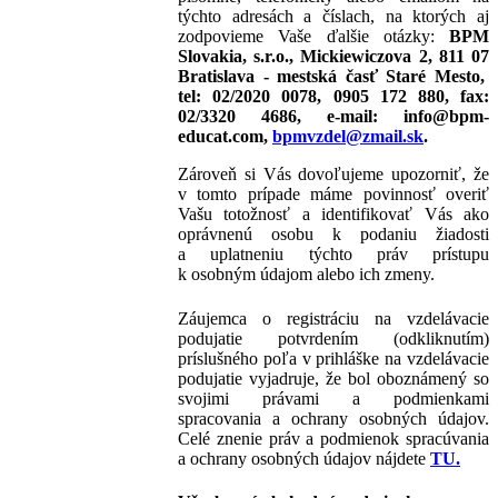
týchto adresách a číslach, na ktorých aj
zodpovieme Vaše ďalšie otázky:
BPM
Slovakia, s.r.o.,
Mickiewiczova
2, 811 07
Bratislava - mestská časť Staré Mesto
,
tel: 02/2020 0078, 0905 172 880, fax:
02/3320 4686, e-mail: info@bpm-
educat.com,
bpmvzdel@zmail.sk
.
Zároveň si Vás dovoľujeme upozorniť, že
v tomto prípade máme povinnosť overiť
Vašu totožnosť a identifikovať Vás ako
oprávnenú osobu k podaniu žiadosti
a uplatneniu týchto práv prístupu
k osobným údajom alebo ich zmeny.
Záujemca o registráciu na vzdelávacie
podujatie potvrdením (odkliknutím)
príslušného poľa v prihláške na vzdelávacie
podujatie vyjadruje, že bol oboznámený so
svojimi právami a podmienkami
spracovania a ochrany osobných údajov.
Celé znenie práv a podmienok spracúvania
a ochrany osobných údajov nájdete
TU.