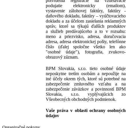
potvrdenia registrácie na vzdelávacie
podujatie elektronicky (emailom),
vystavenie zálohovej faktúry, faktúry -
daňového dokladu, faktúry – vyúčtovacieho
dokladu a za účelom zasielania reklamných
správ, ktoré sa týkajú ďalších produktov
a služieb predávajúceho a to v rozsahu:
meno a priezvisko, adresa, doručovacia
adresa, adresa elektronickej pošty, telefónne
číslo (ďalej spoločne všetko len ako
"osobné údaje"), fotografia, zvukovo-
obrazový záznam.
BPM Slovakia, s.r.o. tieto osobné údaje
neposkytne tretím osobám a nepoužije na
iné účely okrem tých, ktoré sú potrebné na
zabezpečenie zmluvného vzťahu a na
zabezpečenie záväzkov a povinností BPM
Slovakia, s.r.o. vyplývajúcich zo
Všeobecných obchodných podmienok.
Vaše práva v oblasti ochrany osobných
údajov
Organizačné pokyny