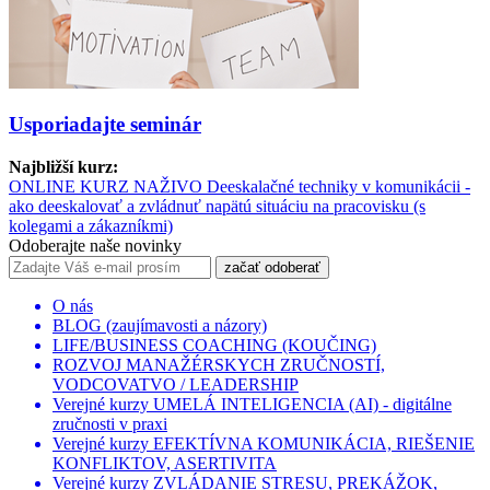
Usporiadajte seminár
Najbližší kurz:
ONLINE KURZ NAŽIVO Deeskalačné techniky v komunikácii -
ako deeskalovať a zvládnuť napätú situáciu na pracovisku (s
kolegami a zákazníkmi)
Odoberajte naše novinky
začať odoberať
O nás
BLOG (zaujímavosti a názory)
LIFE/BUSINESS COACHING (KOUČING)
ROZVOJ MANAŽÉRSKYCH ZRUČNOSTÍ,
VODCOVATVO / LEADERSHIP
Verejné kurzy UMELÁ INTELIGENCIA (AI) - digitálne
zručnosti v praxi
Verejné kurzy EFEKTÍVNA KOMUNIKÁCIA, RIEŠENIE
KONFLIKTOV, ASERTIVITA
Verejné kurzy ZVLÁDANIE STRESU, PREKÁŽOK,