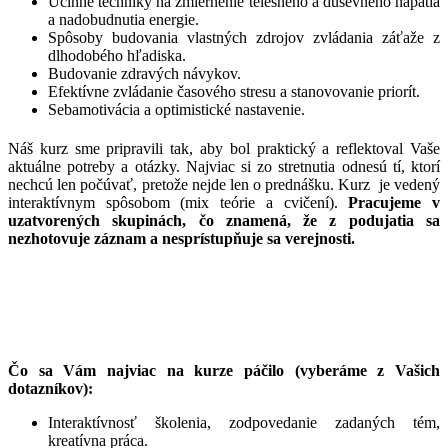
Účinné techniky na zmiernenie telesného a duševného napätia
a nadobudnutia energie.
Spôsoby budovania vlastných zdrojov zvládania záťaže z
dlhodobého hľadiska.
Budovanie zdravých návykov.
Efektívne zvládanie časového stresu a stanovovanie priorít.
Sebamotivácia a optimistické nastavenie.
Náš kurz sme pripravili tak, aby bol praktický a reflektoval Vaše
aktuálne potreby a otázky. Najviac si zo stretnutia odnesú tí, ktorí
nechcú len počúvať, pretože nejde len o prednášku. Kurz je vedený
interaktívnym spôsobom (mix teórie a cvičení).
Pracujeme v
uzatvorených skupinách, čo znamená, že z podujatia sa
nezhotovuje záznam a nesprístupňuje sa verejnosti.
Čo sa Vám najviac na kurze páčilo (vyberáme z Vašich
dotazníkov):
Interaktívnosť školenia, zodpovedanie zadaných tém,
kreatívna práca.