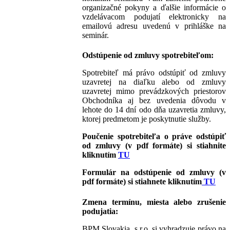
organizačné pokyny a ďalšie informácie o
vzdelávacom podujatí elektronicky na
emailovú adresu uvedenú v prihláške na
seminár.
Odstúpenie od zmluvy spotrebiteľom:
Spotrebiteľ má právo odstúpiť od zmluvy
uzavretej na diaľku alebo od zmluvy
uzavretej mimo prevádzkových priestorov
Obchodníka aj bez uvedenia dôvodu v
lehote do 14 dní odo dňa uzavretia zmluvy,
ktorej predmetom je poskytnutie služby.
Poučenie spotrebiteľa o práve odstúpiť
od zmluvy
(v pdf formáte)
si stiahnite
kliknutím
TU
Formulár na odstúpenie od zmluvy
(v
pdf formáte)
si stiahnete kliknutím
TU
Zmena termínu, miesta alebo zrušenie
podujatia:
BPM Slovakia, s.r.o. si vyhradzuje právo na