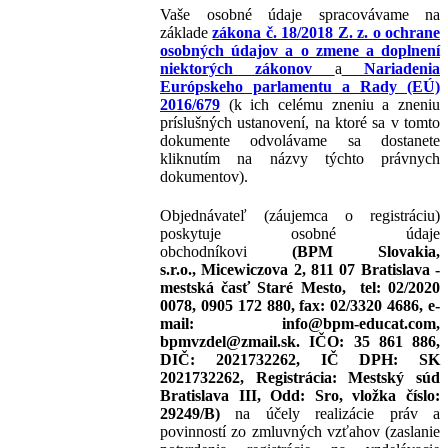
Vaše osobné údaje spracovávame na
základe
zákona č. 18/2018 Z. z. o ochrane
osobných údajov a o zmene a doplnení
niektorých zákonov
a
Nariadenia
Európskeho parlamentu a Rady (EÚ)
2016/679
(k ich celému zneniu a zneniu
príslušných ustanovení, na ktoré sa v tomto
dokumente odvolávame sa dostanete
kliknutím na názvy týchto právnych
dokumentov).
Objednávateľ (záujemca o registráciu)
poskytuje osobné údaje
obchodníkovi
(BPM Slovakia,
s.r.o.,
Micewiczova
2, 811 07 Bratislava -
mestská časť Staré Mesto
, tel: 02/2020
0078, 0905 172 880, fax: 02/3320 4686, e-
mail: info@bpm-educat.com,
bpmvzdel@zmail.sk. IČO: 35 861 886,
DIČ: 2021732262, IČ DPH: SK
2021732262, Registrácia: Mestský súd
Bratislava III, Odd: Sro, vložka číslo:
29249/B)
na účely realizácie práv a
povinností zo zmluvných vzťahov (zaslanie