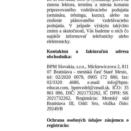
zmenu lektora, termínu a miesta konania
pripravovaného vzdelávacieho podujatia
(seminára, tréningu, kurzu), alebo na
zrušenie plánovaného vzdelávacieho
podujatia. V prípade výskytu takýchto
zmien a skutočností, Vás budeme o nich čo
najskôr informovať telefonicky alebo
elektronicky.
Kontaktná a fakturačná adresa
obchodníka:
BPM Slovakia, s.r.o.,
Mickiewiczova
2, 811
07 Bratislava - mestská časť Staré Mesto
,
tel: 02/2020 0078, 0905 172 880, fax:
02/3320 4686, e-mail: info@bpm-
educat.com, bpmvzdel@zmail.sk. IČO: 35
861 886, DIČ: 2021732262, IČ DPH: SK
2021732262, Registrácia: Mestský súd
Bratislava III, Odd: Sro, vložka číslo:
29249/B
Ochrana osobných údajov záujemcu o
registráciu: