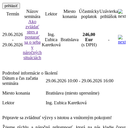
prihlásiť
Názov
Miesto
Účastnícky
Uzávierka
Termín
Lektor
seminára
konania
poplatok
prihlášok
Ako
zvládať
stres a
29.06.2026
Ing.
246,00
postarať
-
Ľubica
Bratislava
Eur
-
sa o seba
29.06.2026
Karetková
(s DPH)
v
náročných
situáciách
Podrobné informácie o školení
Dátum a čas začatia
29.06.2026 10:00 - 29.06.2026 16:00
seminára
Miesto konania
Bratislava (miesto upresníme)
Lektor
Ing. Ľubica Karetková
Pripravte sa zvládnuť výzvy s istotou a vnútorným pokojom!
Žijeme rýchlu a náročnú prítomnosť, ktorá na nás kladie čoraz