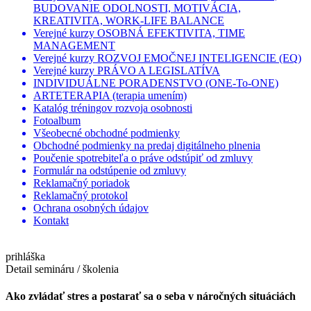
BUDOVANIE ODOLNOSTI, MOTIVÁCIA,
KREATIVITA, WORK-LIFE BALANCE
Verejné kurzy OSOBNÁ EFEKTIVITA, TIME
MANAGEMENT
Verejné kurzy ROZVOJ EMOČNEJ INTELIGENCIE (EQ)
Verejné kurzy PRÁVO A LEGISLATÍVA
INDIVIDUÁLNE PORADENSTVO (ONE-To-ONE)
ARTETERAPIA (terapia umením)
Katalóg tréningov rozvoja osobnosti
Fotoalbum
Všeobecné obchodné podmienky
Obchodné podmienky na predaj digitálneho plnenia
Poučenie spotrebiteľa o práve odstúpiť od zmluvy
Formulár na odstúpenie od zmluvy
Reklamačný poriadok
Reklamačný protokol
Ochrana osobných údajov
Kontakt
prihláška
Detail semináru / školenia
Ako zvládať stres a postarať sa o seba v náročných situáciách