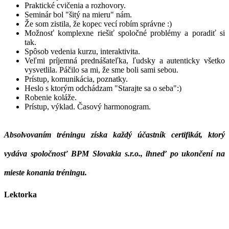
Praktické cvičenia a rozhovory.
Seminár bol "šitý na mieru" nám.
Že som zistila, že kopec vecí robím správne :)
Možnosť komplexne riešiť spoločné problémy a poradiť si
tak.
Spôsob vedenia kurzu, interaktivita.
Veľmi príjemná prednášateľka, ľudsky a autenticky všetko
vysvetlila. Páčilo sa mi, že sme boli sami sebou.
Prístup, komunikácia, poznatky.
Heslo s ktorým odchádzam "Starajte sa o seba":)
Robenie koláže.
Prístup, výklad. Časový harmonogram.
Absolvovaním tréningu získa každý účastník
certifikát
, ktorý
vydáva spoločnosť BPM Slovakia s.r.o., ihneď po ukončení na
mieste konania tréningu.
Lektorka