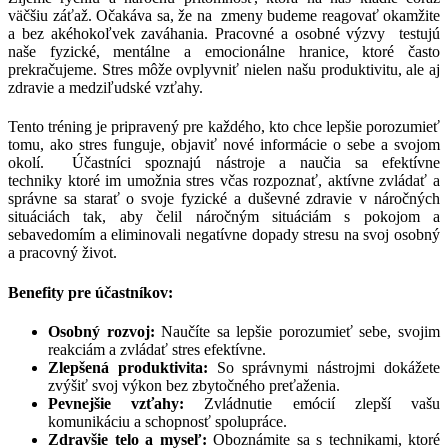
väčšiu záťaž. Očakáva sa, že na zmeny budeme reagovať okamžite
a bez akéhokoľvek zaváhania. Pracovné a osobné výzvy testujú
naše fyzické, mentálne a emocionálne hranice, ktoré často
prekračujeme. Stres môže ovplyvniť nielen našu produktivitu, ale aj
zdravie a medziľudské vzťahy.
Tento tréning je pripravený pre každého, kto chce lepšie porozumieť
tomu, ako stres funguje, objaviť nové informácie o sebe a svojom
okolí. Účastníci spoznajú nástroje a naučia sa efektívne
techniky ktoré im umožnia stres včas rozpoznať, aktívne zvládať a
správne sa starať o svoje fyzické a duševné zdravie v náročných
situáciách tak, aby čelil náročným situáciám s pokojom a
sebavedomím a eliminovali negatívne dopady stresu na svoj osobný
a pracovný život.
Benefity pre účastníkov:
Osobný rozvoj:
Naučíte sa lepšie porozumieť sebe, svojim
reakciám a zvládať stres efektívne.
Zlepšená produktivita:
So správnymi nástrojmi dokážete
zvýšiť svoj výkon bez zbytočného preťaženia.
Pevnejšie vzťahy:
Zvládnutie emócií zlepší vašu
komunikáciu a schopnosť spolupráce.
Zdravšie telo a myseľ:
Oboznámite sa s technikami, ktoré