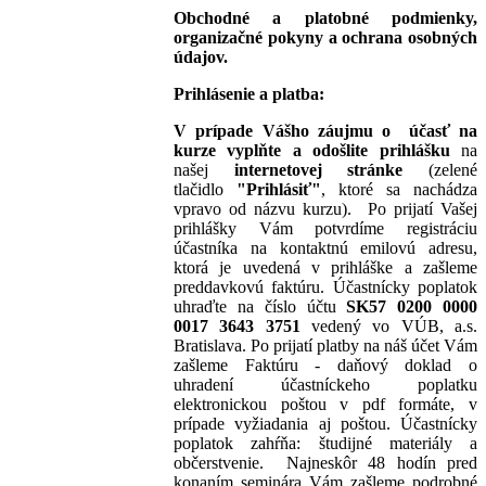
Obchodné a platobné podmienky,
organizačné pokyny a ochrana osobných
údajov.
Prihlásenie a platba:
V prípade Vášho záujmu o účasť na
kurze vyplňte a odošlite prihlášku
na
našej
internetovej stránke
(zelené
tlačidlo
"Prihlásiť"
, ktoré sa nachádza
vpravo od názvu kurzu).
Po prijatí Vašej
prihlášky Vám potvrdíme registráciu
účastníka na kontaktnú emilovú adresu,
ktorá je uvedená v prihláške a zašleme
preddavkovú faktúru. Účastnícky poplatok
uhraďte na číslo účtu
SK57 0200 0000
0017 3643 3751
vedený vo VÚB, a.s.
Bratislava. Po prijatí platby na náš účet Vám
zašleme Faktúru - daňový doklad o
uhradení účastníckeho poplatku
elektronickou poštou v pdf formáte, v
prípade vyžiadania aj poštou. Účastnícky
poplatok zahŕňa: študijné materiály a
občerstvenie. Najneskôr 48 hodín pred
konaním seminára Vám zašleme podrobné